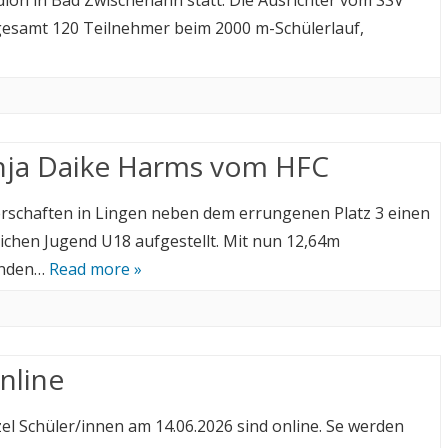
dion in Bad Zwischenahn statt. Die Ausrichter vom SSV
EWIGE BESTENLISTE
sgesamt 120 Teilnehmer beim 2000 m-Schülerlauf,
AMMERLAND-FRIESLAND
KREISMEISTERSCHAFTEN
MEHRKAMPF (23.08.2026
KREISMEISTERSCHAFTEN
CROSSLAUF (21.11.2026)
onja Daike Harms vom HFC
ERGEBNISSE
ALLGEMEINE BESTIMMUNGEN
rschaften in Lingen neben dem errungenen Platz 3 einen
ichen Jugend U18 aufgestellt. Mit nun 12,64m
enden…
Read more »
online
el Schüler/innen am 14.06.2026 sind online. Se werden