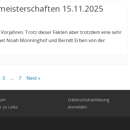
meisterschaften 15.11.2025
 Vorjahren. Trotz dieser Fakten aber trotzdem eine sehr
het Noah Mönninghof und Berndt Erben von der
3
…
7
Next »
sum
Datenschutzerklärung
e zu Links
Anmelden