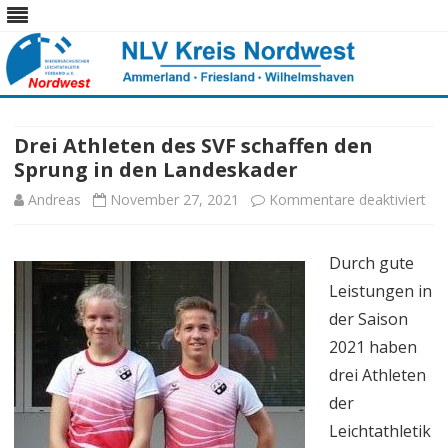
Skip
to
content
Drei Athleten des SVF schaffen den
Sprung in den Landeskader
für
Andreas
November 27, 2021
Kommentare deaktiviert
Dre
Durch gute
Ath
Leistungen in
des
der Saison
SV
2021 haben
drei Athleten
sch
der
de
Leichtathletik
Spr