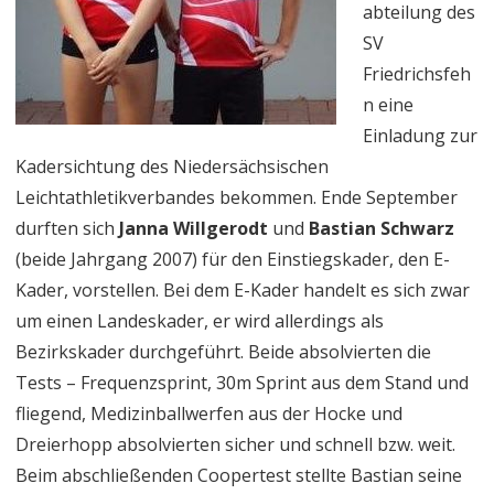
abteilung des
in
SV
Friedrichsfeh
de
n eine
Lan
Einladung zur
Kadersichtung des Niedersächsischen
Leichtathletikverbandes bekommen. Ende September
durften sich
Janna Willgerodt
und
Bastian Schwarz
(beide Jahrgang 2007) für den Einstiegskader, den E-
Kader, vorstellen. Bei dem E-Kader handelt es sich zwar
um einen Landeskader, er wird allerdings als
Bezirkskader durchgeführt. Beide absolvierten die
Tests – Frequenzsprint, 30m Sprint aus dem Stand und
fliegend, Medizinballwerfen aus der Hocke und
Dreierhopp absolvierten sicher und schnell bzw. weit.
Beim abschließenden Coopertest stellte Bastian seine