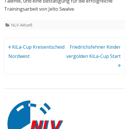
Talente, und eine Bestätigung für die erfolgreiche
Trainingsarbeit von Jelto Swalve.
NLV Aktuell
Beitragsnavigation
KiLa-Cup Kreisentscheid
Friedrichsfehner Kinder
Nordwest
vergolden KiLa-Cup Start